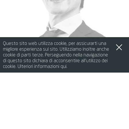
Questo sito web utilizza cookie, per assicurarti una
migliore esperienza sul sito. Utilizziamo inoltre anche
cookie di parti terze. Perseguendo nella navigazione
KOHEI NISHIMURA
di questo sito dichiara di acconsentire all'utilizzo dei
Consulente
cookie. Ulteriori informazioni qui.
de
it
en
fr
中文