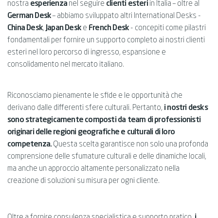
nostra
esperienza
nel seguire
clienti esteri
in Italia – oltre al
German Desk
– abbiamo sviluppato altri International Desks -
China Desk
,
Japan Desk
e
French Desk
- concepiti come pilastri
fondamentali per fornire un supporto completo ai nostri clienti
esteri nel loro percorso di ingresso, espansione e
consolidamento nel mercato italiano.
Riconosciamo pienamente le sfide e le opportunità che
derivano dalle differenti sfere culturali. Pertanto,
i nostri desks
sono strategicamente composti da team di professionisti
originari delle regioni geografiche e culturali di loro
competenza.
Questa scelta garantisce non solo una profonda
comprensione delle sfumature culturali e delle dinamiche locali,
ma anche un approccio altamente personalizzato nella
creazione di soluzioni su misura per ogni cliente.
Oltre a fornire consulenza specialistica e supporto pratico,
i