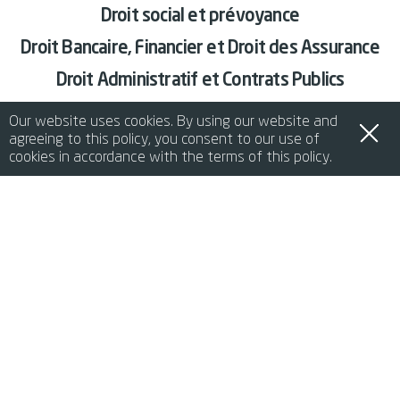
Droit social et prévoyance
Droit Bancaire, Financier et Droit des Assurance
Droit Administratif et Contrats Publics
Environnement et Sécurité au Travail
Our website uses cookies. By using our website and
agreeing to this policy, you consent to our use of
Healthcare & Life Sciences
cookies in accordance with the terms of this policy.
de
it
en
fr
中文
RETOUR À SERVICES