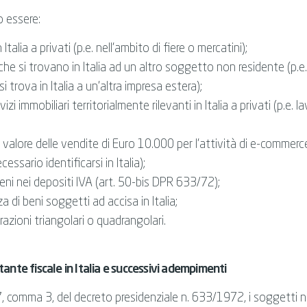
 essere:
 Italia a privati (p.e. nell’ambito di fiere o mercatini);
che si trovano in Italia ad un altro soggetto non residente (p.e.
 trova in Italia a un'altra impresa estera);
izi immobiliari territorialmente rilevanti in Italia a privati (p.e. l
valore delle vendite di Euro 10.000 per l’attività di e-commerc
essario identificarsi in Italia);
eni nei depositi IVA (art. 50-bis DPR 633/72);
a di beni soggetti ad accisa in Italia;
razioni triangolari o quadrangolari.
nte fiscale in Italia e successivi adempimenti
 17, comma 3, del decreto presidenziale n. 633/1972, i soggetti