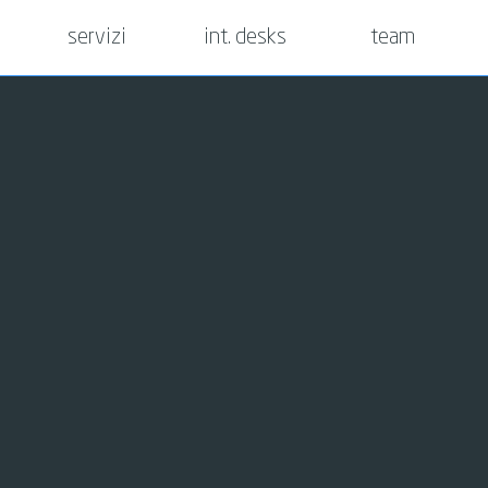
servizi
int. desks
team