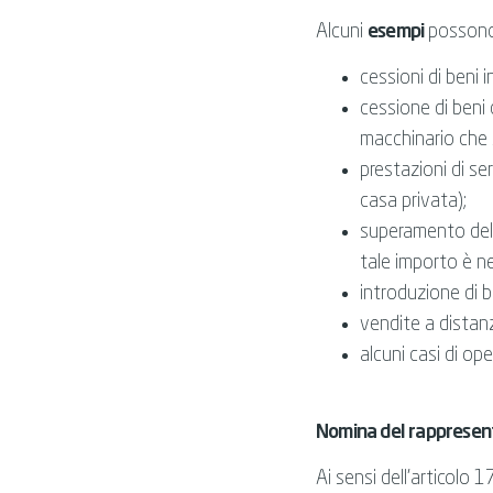
Alcuni
esempi
possono
cessioni di beni in
cessione di beni 
macchinario che si
prestazioni di serv
casa privata);
superamento del 
tale importo è nec
introduzione di b
vendite a distanz
alcuni casi di ope
Nomina del rappresenta
Ai sensi dell'articolo