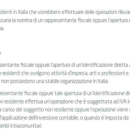
enti in Italia che vorrebbero effettuare delle operazioni rilevanti
aria la nomina di un rappresentante fiscale oppure l’apertura d
ia.
o
entante fiscale oppure l’apertura di un’identificazione diretta ai 
 residenti che svolgono attività d’impresa, arti o professioni e 
e non possiedono una stabile organizzazione in Italia.
resentante fiscale oppure tale apertura di un’identificazione di
 residente effettua un’operazione che è soggettata ad IVA in It
 a carico del soggetto non residente oppure l’operazione viene s
l’applicazione dell’inversione contabile, o quando è imposta da
scambi intracomunitari.