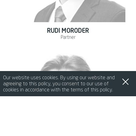
RUDI MORODER
Partner
Our website uses cookies. By using our website and
agreeing to this policy, you consent to our use of
cookies in accordance with the terms of this policy.
de
it
en
fr
中文